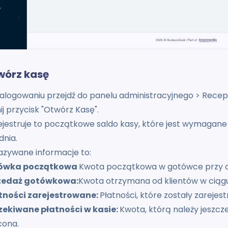
twórz kasę
alogowaniu przejdź do panelu administracyjnego > Recepc
nij przycisk "Otwórz Kasę".
jestruje to początkowe saldo kasy, które jest wymagane 
dnia.
azywane informacje to:
tówka początkowa
Kwota początkowa w gotówce przy o
rzedaż gotówkowa:
Kwota otrzymana od klientów w ciągu
łatności zarejestrowane:
Płatności, które zostały zarejes
czekiwane płatności w kasie:
Kwota, którą należy jeszcze
cona.