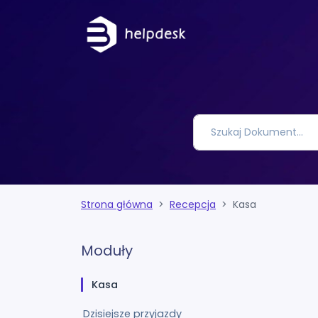
Strona główna
Recepcja
Kasa
Moduły
Kasa
Dzisiejsze przyjazdy