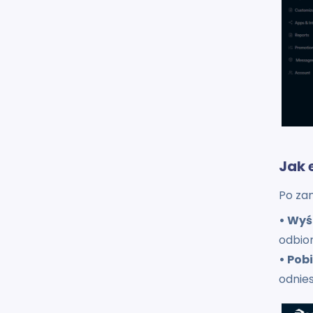
Jak 
Po za
• Wyś
odbior
• Pob
odnies