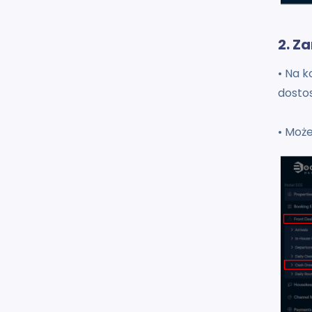
2. Z
• Na k
dosto
• Może