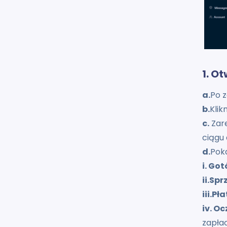
1. O
a.
Po z
b.
Klik
c.
Zare
ciągu 
d.
Pok
i. Go
ii.Sp
iii.P
iv. O
zapła