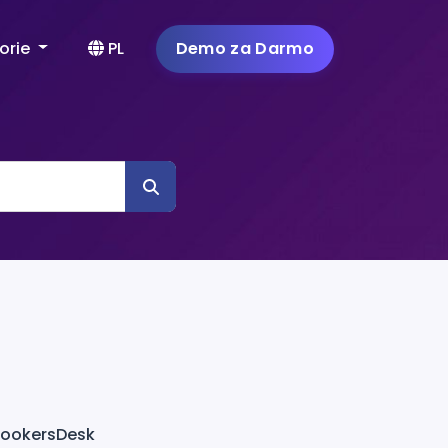
orie
PL
Demo za Darmo
BookersDesk