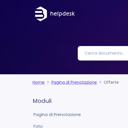
Home
Pagina di Prenotazione
Offerte
Moduli
Pagina di Prenotazione
Foto