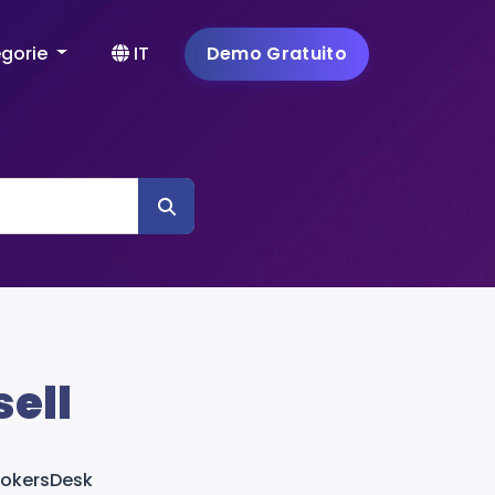
gorie
IT
Demo Gratuito
sell
BookersDesk