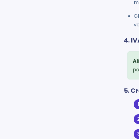
mi
Gl
ve
4. I
Al
po
5. C