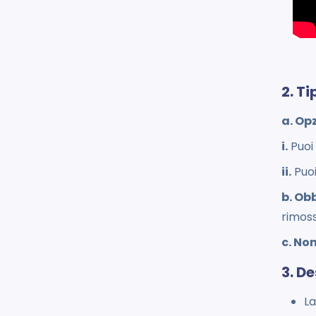
2. Ti
a. Opz
i.
Puoi 
ii.
Puoi
b. Obb
rimoss
c. No
3. De
La