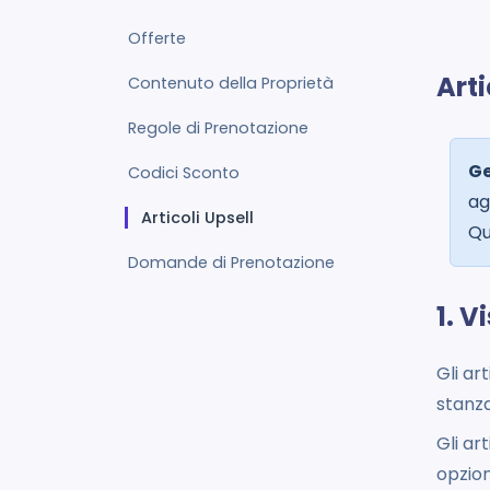
Offerte
Arti
Contenuto della Proprietà
Regole di Prenotazione
Ge
Codici Sconto
ag
Articoli Upsell
Qu
Domande di Prenotazione
1. V
Gli ar
stanza
Gli ar
opzion