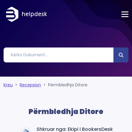
Kreu
Recepsion
Përmbledhja Ditore
Përmbledhja Ditore
Shkruar nga: Ekipi i BookersDesk