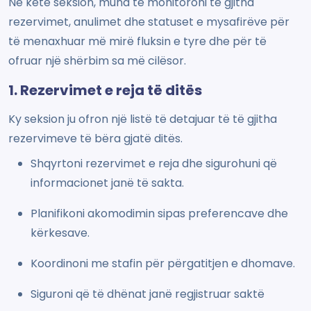
Në këtë seksion, mund të monitoroni të gjitha
rezervimet, anulimet dhe statuset e mysafirëve për
të menaxhuar më mirë fluksin e tyre dhe për të
ofruar një shërbim sa më cilësor.
1. Rezervimet e reja të ditës
Ky seksion ju ofron një listë të detajuar të të gjitha
rezervimeve të bëra gjatë ditës.
Shqyrtoni rezervimet e reja dhe sigurohuni që
informacionet janë të sakta.
Planifikoni akomodimin sipas preferencave dhe
kërkesave.
Koordinoni me stafin për përgatitjen e dhomave.
Siguroni që të dhënat janë regjistruar saktë