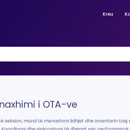
Kreu
K
naxhimi i OTA-ve
ë seksion, mund të menaxhoni lidhjet dhe inventarin tua
. Koordinoni dhe sinkronizoni të dhënat për performancë 