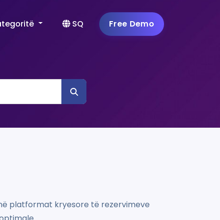
ategoritë
SQ
Free Demo
j në platformat kryesore të rezervimeve
optimale.