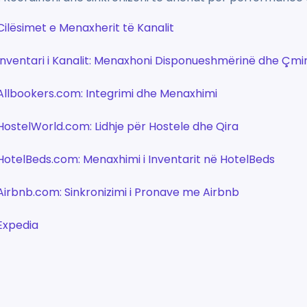
Cilësimet e Menaxherit të Kanalit
Inventari i Kanalit: Menaxhoni Disponueshmërinë dhe Çm
Allbookers.com: Integrimi dhe Menaxhimi
HostelWorld.com: Lidhje për Hostele dhe Qira
HotelBeds.com: Menaxhimi i Inventarit në HotelBeds
Airbnb.com: Sinkronizimi i Pronave me Airbnb
Expedia