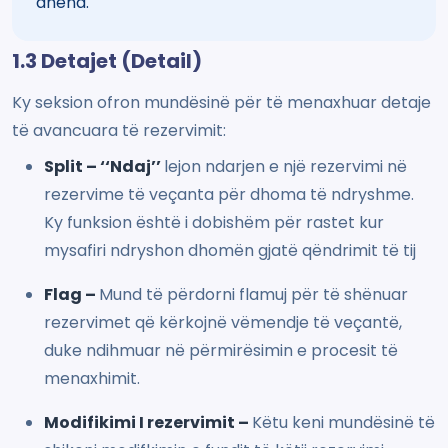
dhëna.
1.3 Detajet (Detail)
Ky seksion ofron mundësinë për të menaxhuar detaje
të avancuara të rezervimit:
Split – ‘‘Ndaj’’
lejon ndarjen e një rezervimi në
rezervime të veçanta për dhoma të ndryshme.
Ky funksion është i dobishëm për rastet kur
mysafiri ndryshon dhomën gjatë qëndrimit të tij
Flag –
Mund të përdorni flamuj për të shënuar
rezervimet që kërkojnë vëmendje të veçantë,
duke ndihmuar në përmirësimin e procesit të
menaxhimit.
Modifikimi I rezervimit –
Këtu keni mundësinë të