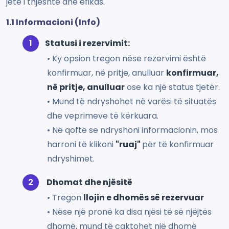
jetë i thjeshtë dhe efikas.
1.1 Informacioni (Info)
Statusi i rezervimit:
• Ky opsion tregon nëse rezervimi është
konfirmuar, në pritje, anulluar
konfirmuar,
në pritje, anulluar
ose ka një status tjetër.
• Mund të ndryshohet në varësi të situatës
dhe veprimeve të kërkuara.
• Në qoftë se ndryshoni informacionin, mos
harroni të klikoni
"ruaj"
për të konfirmuar
ndryshimet.
Dhomat dhe njësitë
• Tregon
llojin e dhomës së rezervuar
• Nëse një pronë ka disa njësi të së njëjtës
dhomë, mund të caktohet një dhomë