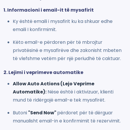
1. Informacioni i email-it të mysafirit
Ky është emaili i mysafirit ku ka shkuar edhe
emaili I konfirmimit.
Këto email-e përdoren për të mbrojtur
privatësinë e mysafirëve dhe zakonisht mbeten
të vlefshme vetëm për një periudhë të caktuar.
2. Lejimi i veprimeve automatike
Allow Auto Actions (Lejo Veprime
Automatike):
Nëse është i aktivizuar, klienti
mund të ridërgojë email-e tek mysafirët.
Butoni
"Send Now"
përdoret për të dërguar
manualisht email-in e konfirmimit të rezervimit.