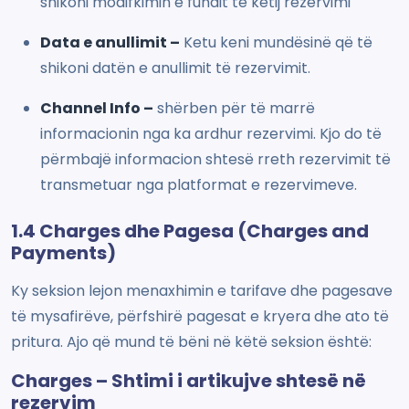
shikoni modifkimin e fundit të këtij rezervimi
Data e anullimit –
Ketu keni mundësinë që të
shikoni datën e anullimit të rezervimit.
Channel Info –
shërben për të marrë
informacionin nga ka ardhur rezervimi. Kjo do të
përmbajë informacion shtesë rreth rezervimit të
transmetuar nga platformat e rezervimeve.
1.4 Charges dhe Pagesa (Charges and
Payments)
Ky seksion lejon menaxhimin e tarifave dhe pagesave
të mysafirëve, përfshirë pagesat e kryera dhe ato të
pritura. Ajo që mund të bëni në këtë seksion është:
Charges – Shtimi i artikujve shtesë në
rezervim