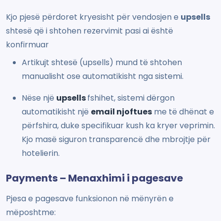
Kjo pjesë përdoret kryesisht për vendosjen e
upsells
shtesë që i shtohen rezervimit pasi ai është
konfirmuar
Artikujt shtesë (upsells) mund të shtohen
manualisht ose automatikisht nga sistemi.
Nëse një
upsells
fshihet, sistemi dërgon
automatikisht një
email njoftues
me të dhënat e
përfshira, duke specifikuar kush ka kryer veprimin.
Kjo masë siguron transparencë dhe mbrojtje për
hotelierin.
Payments – Menaxhimi i pagesave
Pjesa e pagesave funksionon në mënyrën e
mëposhtme: