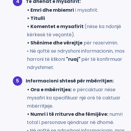
Të dhënat e mysafirit:
• Emri dhe mbiemri
i mysafirit.
• Titulli
• Komentet e mysafirit
(nëse ka ndonjë
kërkesë të veçantë).
• Shënime dhe vërejtje
për rezervimin.
• Në qoftë se ndryshoni informacionin, mos
harroni të klikoni
"ruaj"
për të konfirmuar
ndryshimet.
Informacioni shtesë për mbërritjen:
• Ora e mbërritjes:
e përcaktuar nëse
mysafiri ka specifikuar një orë të caktuar
mbërritjeje.
• Numri i të rriturve dhe fëmijëve:
numri
total i personave qëndruar në dhomë.
• Në qoftë se ndryshoni informacionin, mos