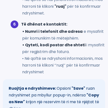
harroni të klikoni
"ruaj"
për të konfirmuar
ndryshimet.
Të dhënat e kontaktit:
• Numri i telefonit dhe adresa
e mysafirit
për komunikim të mëtejshëm.
• Qyteti, kodi postar dhe shteti
i mysafirit
për regjistrim dhe fatura.
• Në qoftë se ndryshoni informacionin, mos
harroni të klikoni ‘’ruaj’’ për të konfirmuar
ndryshimet
Ruajtja e ndryshimeve:
Opsioni
"Save"
ruan
ndryshimet pa mbyllur popup-in, ndërsa
"Copy
as New"
krijon një rezervim të ri me të njëjtat të