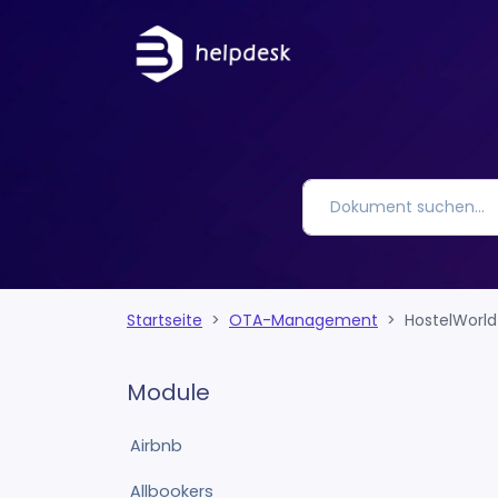
Startseite
OTA-Management
HostelWorld
Module
Airbnb
Allbookers