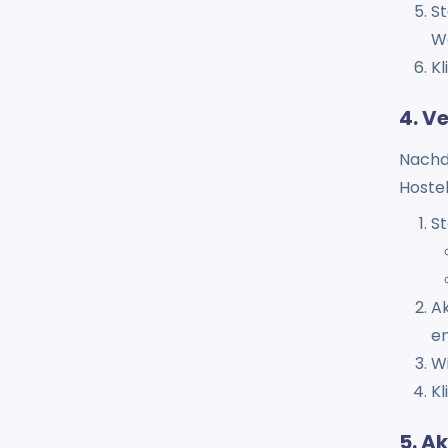
St
Wä
Kl
4. V
Nachd
Hoste
St
Ak
e
Wi
Kl
5. A