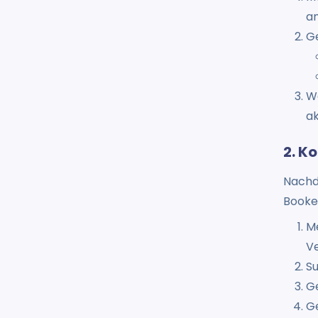
a
Ge
Wa
ak
2. K
Nachde
Booke
Me
V
Su
G
G