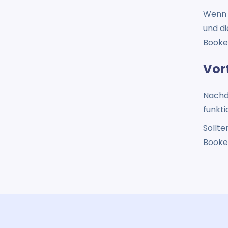
Wenn S
und d
Booke
Vort
Nachde
funkti
Sollt
Booker