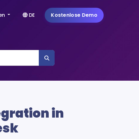
ien
DE
Kostenlose Demo
gration in
esk