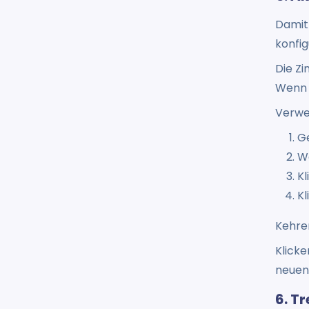
Damit
konfig
Die Z
Wenn 
Verwe
G
Wä
Kl
Kl
Kehren
Klicke
neuen 
6. T