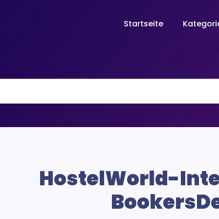
Startseite
Kategor
HostelWorld-Inte
BookersD