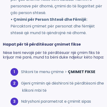
personave për dhomë, çmimi do të llogaritet për
çdo person shtesë.
• Çmimi për Person Shtesë dhe Fëmijë:
Përcaktoni çmimet për personat dhe fëmijët
shtesë që mund të qëndrojnë në dhomë.
Hapat për të përditësuar çmimet fikse
Nëse keni nevojë për të përditësuar një çmim fiks të
krijuar më parë, mund ta bëni duke ndjekur këto hapa:
Shkoni te menu çmime >
ÇMIMET FIKSE
Gjeni çmimin që dëshironi të përditësoni dhe
klikoni mbi të
Ndryshoni parametrat e çmimit sipas