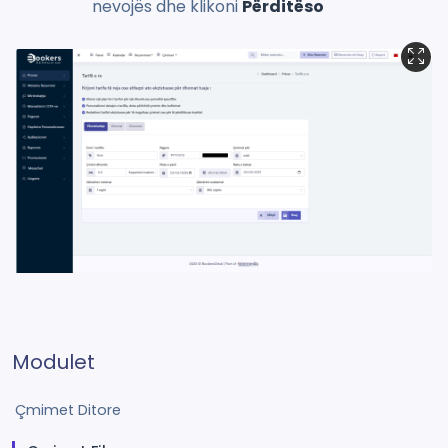
nevojës dhe klikoni
Përditëso
Modulet
Çmimet Ditore