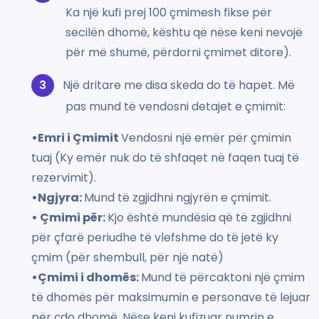
Ka një kufi prej 100 çmimesh fikse për
secilën dhomë, kështu që nëse keni nevojë
për më shumë, përdorni çmimet ditore).
Një dritare me disa skeda do të hapet. Më
pas mund të vendosni detajet e çmimit:
•Emri i Çmimit
Vendosni një emër për çmimin
tuaj (Ky emër nuk do të shfaqet në faqen tuaj të
rezervimit).
•Ngjyra:
Mund të zgjidhni ngjyrën e çmimit.
• Çmimi për:
Kjo është mundësia që të zgjidhni
për çfarë periudhe të vlefshme do të jetë ky
çmim (për shembull, për një natë)
•Çmimi i dhomës:
Mund të përcaktoni një çmim
të dhomës për maksimumin e personave të lejuar
për çdo dhomë. Nëse keni kufizuar numrin e