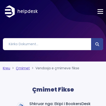
Kreu
Çmimet
Vendosja e çmimeve fikse
Çmimet Fikse
Shkruar nga: Ekipi i BookersDesk