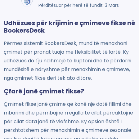
Përditësuar për herë të fundit: 3 Mars
Udhëzues për krijimin e çmimeve fikse në
BookersDesk
Përmes sistemit BookersDesk, mund të menaxhoni
çmimet për pronat tuaja me fleksibilitet të lartë. Ky
udhëzues do t'ju ndihmojë të kuptoni dhe të përdorni
mundësitë e ndryshme për menaxhimin e çmimeve,
nga çmimet fikse deri tek ato ditore.
Çfarë janë çmimet fikse?
Çmimet fikse janë çmime që kanë një datë fillimi dhe
mbarimi dhe përmbajnë rregulla të cilat përcaktojnë
për cilat data janë të vlefshme. Ky opsion është i
përshtatshëm për menaxhimin e çmimeve sezonale
ose kur doni të krijoni çmime që ndjekin modele