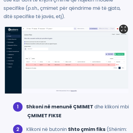
specifike (p.sh., çmimet për qëndrime më të gjata,
ditë specifike të javës, etj).
Shkoni në menunë ÇMIMET
dhe klikoni mbi
ÇMIMET FIKSE
Klikoni në butonin
Shto çmim fiks
(Shënim: