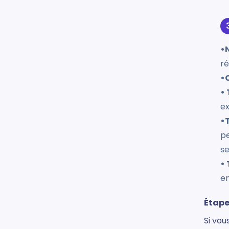
•
ré
•
• 
ex
•
pe
se
•
en
Étapes
Si vou