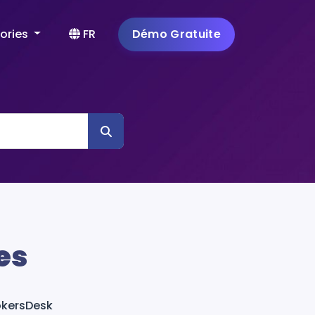
ories
FR
Démo Gratuite
es
ookersDesk