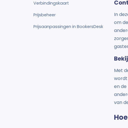
Cont
Verbindingskaart
In dez
Prijsbeheer
om de 
Prijsaanpassingen in BookersDesk
andere
zorge
gaste
Beki
Met de
wordt
en de 
andere
van de
Hoe