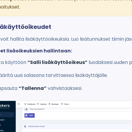
moitukset.
isäkäyttöoikeudet
voit hallita lisäkäyttöoikeuksia. Luo lisätunnukset tiimin jä
et lisäoikeuksien hallintaan:
ta käyttöön
“Salli lisäkäyttöoikeus”
luodaksesi uuden 
äritä uusi salasana tarvittaessa lisäkäyttäjälle.
apsauta
“Tallenna”
vahvistaaksesi.