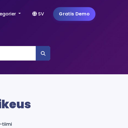
egorier
SV
Gratis Demo
oikeus
tiimi