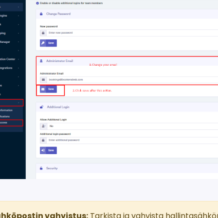
hköpostin vahvistus:
Tarkista ja vahvista hallintasähkö